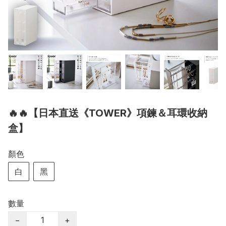
🔥🔥【日本直送《TOWER》項鍊＆耳環收納
盒】
顏色
白
黑
數量
−
+