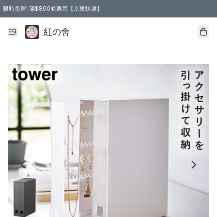
限時免運! 滿$800並選用【京東快遞】
紅の舍