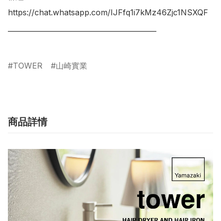
https://chat.whatsapp.com/IJFfq1i7kMz46Zjc1NSXQF

___________________________________________

TOWER
山崎實業
商品詳情