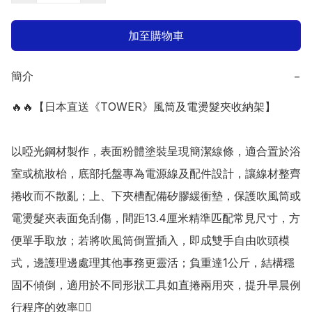
加至購物車
簡介
−
🔥🔥【日本直送《TOWER》風筒及電燙髮夾收納架】

以啞光鋼材製作，表面粉體塗裝呈現簡潔線條，適合置於浴
室或梳妝枱，底部托盤專為電源線及配件設計，讓線材整齊
捲收而不散亂；上、下夾槽配備矽膠緩衝墊，保護吹風筒或
電燙髮夾表面免刮傷，間距13.4厘米精準匹配常見尺寸，方
便單手取放；若將吹風筒倒置插入，即成雙手自由吹頭模
式，邊護理邊處理其他事務更靈活；負重達1公斤，結構穩
固不傾倒，適用於不同形狀工具如直捲兩用夾，提升早晨例
行程序的效率👍🏻
