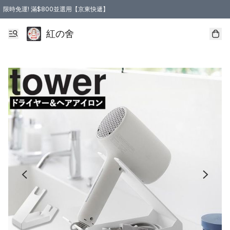
限時免運! 滿$800並選用【京東快遞】
紅の舍