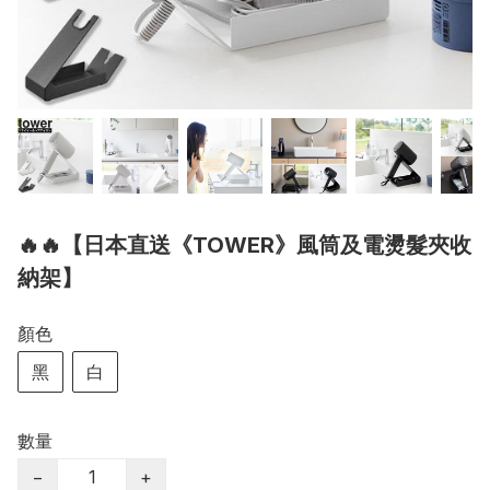
🔥🔥【日本直送《TOWER》風筒及電燙髮夾收
納架】
顏色
黑
白
數量
−
+