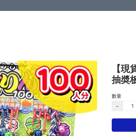
【現貨
抽奬板
數量
−