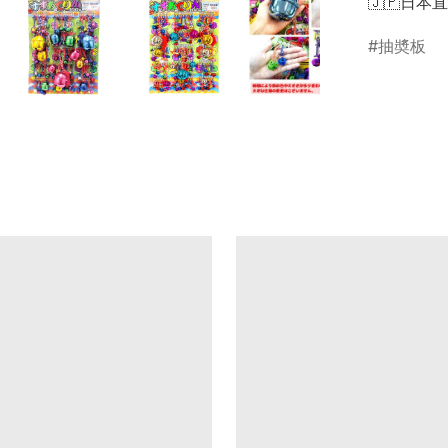
🇯🇵日本
抽奬板