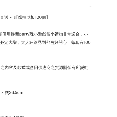
−
本直送 ~ 叮噹抽奬板100個】

 呢個用黎開party玩小遊戲當小禮物非常適合，小
必定大增，大人細路見到都會好開心，每套有100
物之內容及款式或會因供應商之貨源關係有所變動
 闊36.5cm
