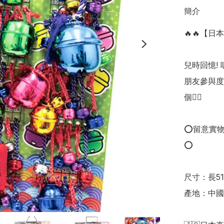
簡介
🔥🔥【日
兒時回憶!
朋友參與度
個👍🏻

⭕留意實
⭕

尺寸：長51 x
產地：中國
