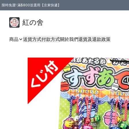
限時免運! 滿$800並選用【京東快遞】
紅の舍
商品
送貨方式
付款方式
關於我們
退貨及退款政策