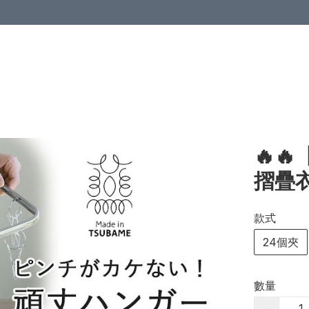
🔥
摺疊
款式
24個夾
數量
−