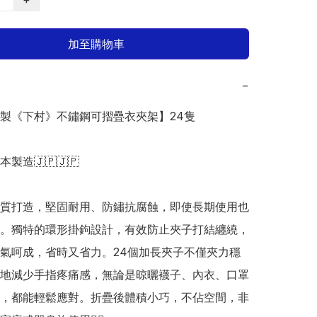
加至購物車
−
日本製《下村》不鏽鋼可摺疊衣夾架】24隻

日本製造🇯🇵🇯🇵

質打造，堅固耐用、防鏽抗腐蝕，即使長期使用也
。獨特的環形掛鉤設計，有效防止夾子打結纏繞，
氣呵成，省時又省力。24個加長夾子不僅夾力穩
地減少手指疼痛感，無論是晾曬襪子、內衣、口罩
，都能輕鬆應對。折疊後體積小巧，不佔空間，非