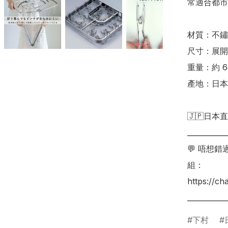
常適合都市家
材質：不鏽
尺寸：展開~約
重量：約 68
產地：日本

🇯🇵日本直
___________
💬 唔想
組：

https://c
下村