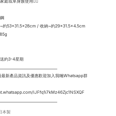
庭或單身族使用👍🏻

鋼

53×31.5×28cm / 收納~約29×31.5×4.5cm 

5g 

送約3-4星期

________________________________

錯過最新產品資訊及優惠歡迎加入我哋Whatsapp群
hat.whatsapp.com/IJFfq1i7kMz46Zjc1NSXQF

日本製