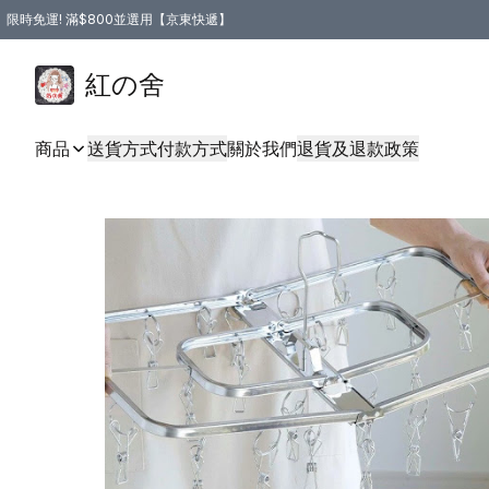
限時免運! 滿$800並選用【京東快遞】
紅の舍
商品
送貨方式
付款方式
關於我們
退貨及退款政策