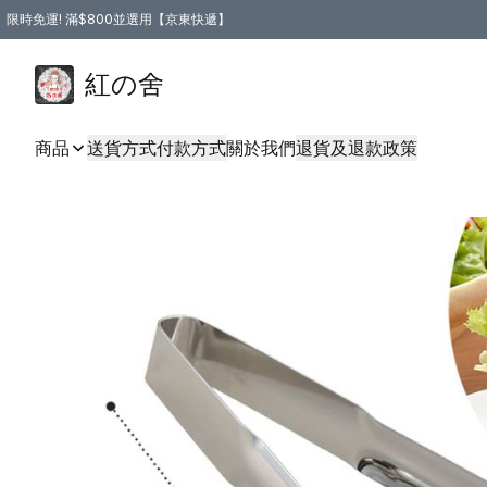
限時免運! 滿$800並選用【京東快遞】
紅の舍
商品
送貨方式
付款方式
關於我們
退貨及退款政策