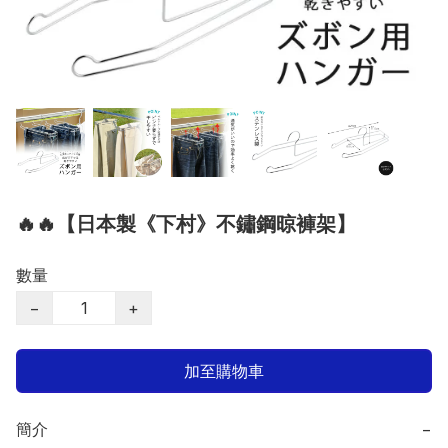
🔥🔥【日本製《下村》不鏽鋼晾褲架】
數量
−
+
加至購物車
簡介
−