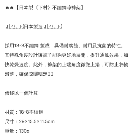
🔥🔥【日本製《下村》不鏽鋼晾褲架】

🇯🇵🇯🇵日本製造🇯🇵🇯🇵

採用18-8不鏽鋼 製成，具備耐腐蝕、耐用及抗菌的特性。
其特殊角度設計讓褲子能夠更好地展開，提升通風效果，加
快乾燥速度。此外，褲架的上端角度微微上揚，可防止衣物
滑落，確保晾曬穩定👍🏻

價錢以一個計算

材質：18-8不鏽鋼

尺寸：29×15.5×11.5cm

重量：130g
