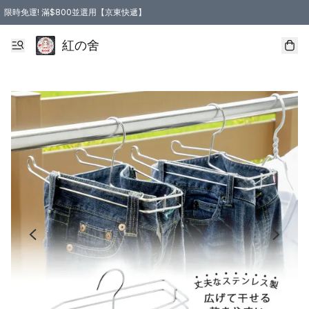
限時免運! 滿$800並選用【京東快遞】
紅の舍