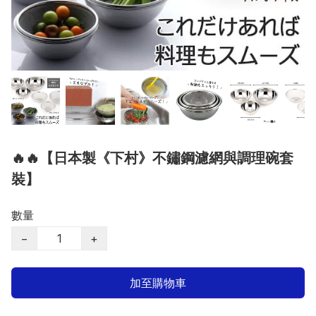
🔥🔥【日本製《下村》不鏽鋼濾網與調理碗套
裝】
數量
−
+
加至購物車