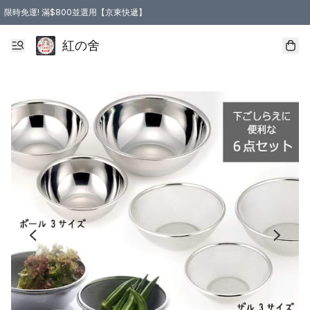
限時免運! 滿$800並選用【京東快遞】
紅の舍