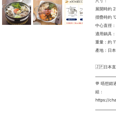
尺寸：

展開時約 23 
摺疊時約 12 
中心直徑：約 
適用鍋具：內
重量：約 115
產地：日本
🇯🇵日本直
___________
💬 唔想
組：

https://c