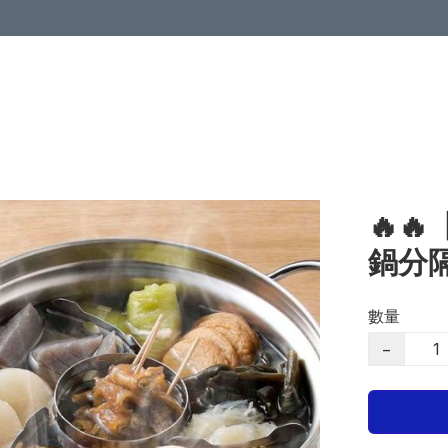
🔥
鍋分
數量
−