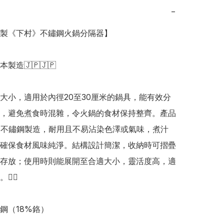
−
日本製《下村》不鏽鋼火鍋分隔器】

日本製造🇯🇵🇯🇵

大小，適用於內徑20至30厘米的鍋具，能有效分
，避免煮食時混雜，令火鍋的食材保持整齊。產品
鉻不鏽鋼製造，耐用且不易沾染色澤或氣味，煮汁
確保食材風味純淨。結構設計簡潔，收納時可摺疊
存放；使用時則能展開至合適大小，靈活度高，適
🏻

（18%鉻） 
