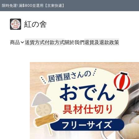
限時免運! 滿$800並選用【京東快遞】
紅の舍
商品
送貨方式
付款方式
關於我們
退貨及退款政策