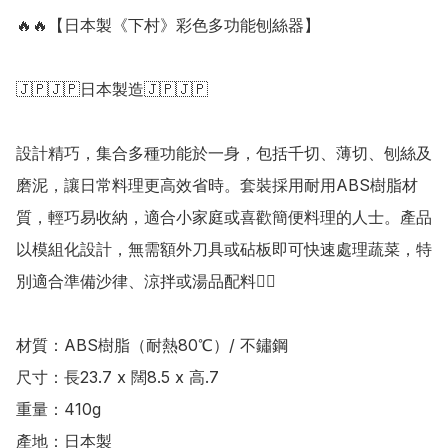
🔥🔥【日本製《下村》彩色多功能刨絲器】

🇯🇵🇯🇵日本製造🇯🇵🇯🇵

設計精巧，集合多種功能於一身，包括千切、薄切、刨絲及
磨泥，讓日常料理更高效省時。套裝採用耐用ABS樹脂材
質，輕巧易收納，適合小家庭或喜歡簡便料理的人士。產品
以模組化設計，無需額外刀具或砧板即可快速處理蔬菜，特
別適合準備沙律、涼拌或湯品配料👍🏻

材質：ABS樹脂（耐熱80℃）/ 不鏽鋼

尺寸：長23.7 x 闊8.5 x 高.7

重量：410g

產地：日本製
