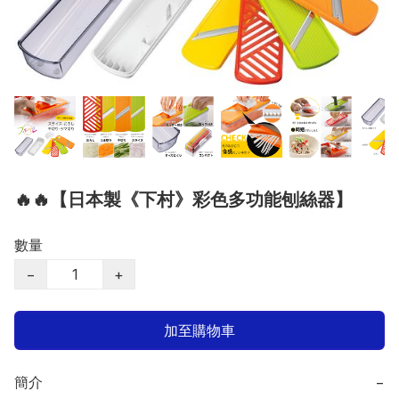
🔥🔥【日本製《下村》彩色多功能刨絲器】
數量
−
+
加至購物車
簡介
−