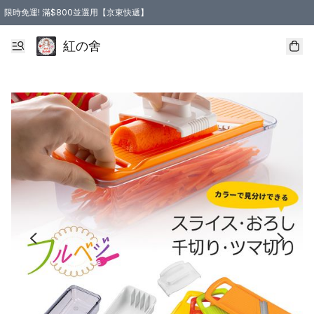
限時免運! 滿$800並選用【京東快遞】
紅の舍