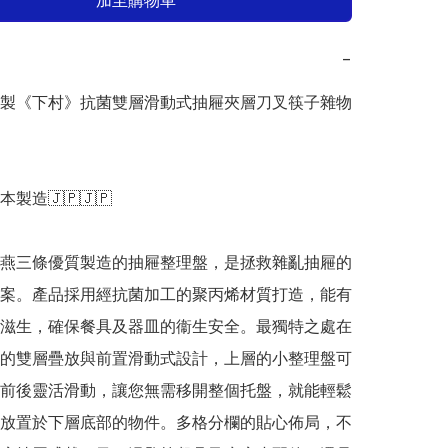
加至購物車
−
日本製《下村》抗菌雙層滑動式抽屜夾層刀叉筷子雜物
日本製造🇯🇵🇯🇵

燕三條優質製造的抽屜整理盤，是拯救雜亂抽屜的
案。產品採用經抗菌加工的聚丙烯材質打造，能有
滋生，確保餐具及器皿的衞生安全。最獨特之處在
的雙層疊放與前置滑動式設計，上層的小整理盤可
前後靈活滑動，讓您無需移開整個托盤，就能輕鬆
放置於下層底部的物件。多格分欄的貼心佈局，不