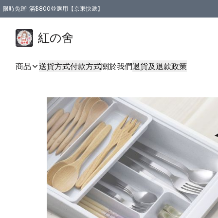
限時免運! 滿$800並選用【京東快遞】
紅の舍
商品
送貨方式
付款方式
關於我們
退貨及退款政策