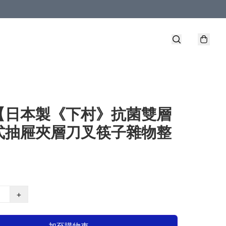
【日本製《下村》抗菌雙層
式抽屜夾層刀叉筷子雜物整
】
+