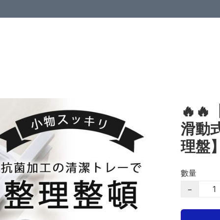
🔥
滑動
理盤
數量
−