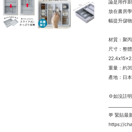
論是用作廚
放在書房學
幅提升儲物格
材質：聚丙
尺寸：整體外
22.4x15x2
重量：約390
產地：日本

💢如沒註
___________
💬 緊貼最
https://c