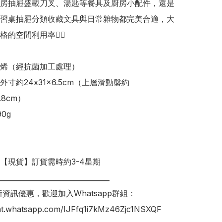
房抽屜盛載刀叉、湯匙等餐具及廚房小配件，還是
習桌抽屜分類收藏文具與日常雜物都完美合適，大
的空間利用率👍🏻

烯（經抗菌加工處理）

寸約24x31x6.5cm（上層滑動盤約
.8cm）

g

明【現貨】訂貨需時約3-4星期

________________________________

新資訊優惠，歡迎加入Whatsapp群組：

hat.whatsapp.com/IJFfq1i7kMz46Zjc1NSXQF
