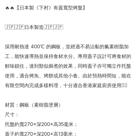
🔥🔥【日本製《下村》有蓋寬型烤盤】

🇯🇵🇯🇵日本製造🇯🇵🇯🇵

採用耐熱達 400℃ 的鋼板，並經過不易沾黏的氟素樹脂加
工，能快速導熱並保持食材水分。專用蓋子設計可將食材的
鮮味鎖住，達到類似焗煮的效果，同時蓋子亦可獨立作托盤
使用，適合烤魚、烤餅或其他小食。由於預熱時間短，能在
有限空間內完成多樣料理，十分適合香港家庭廚房使用👍🏻

材質：鋼板（素樹脂塗層） 

尺寸：

托盤約寬270×深200×高35毫米；

蓋子約寬270×深200×高13毫米；
