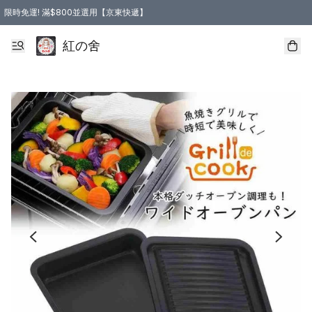
限時免運! 滿$800並選用【京東快遞】
紅の舍