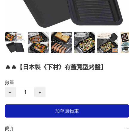
🔥🔥【日本製《下村》有蓋寬型烤盤】
數量
−
+
加至購物車
簡介
−