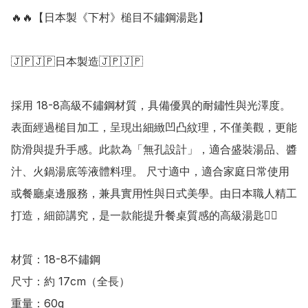
🔥🔥【日本製《下村》槌目不鏽鋼湯匙】

🇯🇵🇯🇵日本製造🇯🇵🇯🇵

採用 18-8高級不鏽鋼材質，具備優異的耐鏽性與光澤度。 
表面經過槌目加工，呈現出細緻凹凸紋理，不僅美觀，更能
防滑與提升手感。此款為「無孔設計」，適合盛裝湯品、醬
汁、火鍋湯底等液體料理。 尺寸適中，適合家庭日常使用
或餐廳桌邊服務，兼具實用性與日式美學。由日本職人精工
打造，細節講究，是一款能提升餐桌質感的高級湯匙👍🏻

材質：18-8不鏽鋼 

尺寸：約 17cm（全長） 

重量：60g
