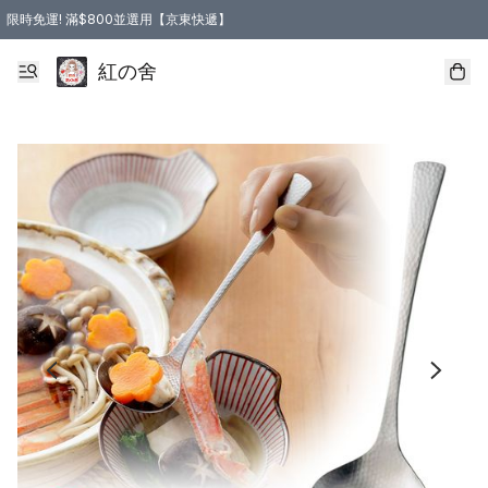
限時免運! 滿$800並選用【京東快遞】
紅の舍