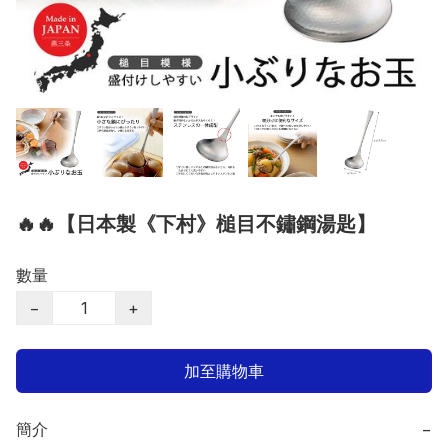
🔥🔥【日本製《下村》槌目不鏽鋼湯匙】
數量
−
+
加至購物車
簡介
−