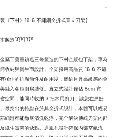
−
本製《下村》18-8 不鏽鋼全拆式直立刀架】

日本製造🇯🇵🇯🇵

金屬工藝重鎮燕三條製造的下村企販包丁架，專為
簡收納與衛生而設計。全架採用高品質 18-8 不鏽
有極佳的抗腐蝕性及耐用度，簡約且具高級感的金
美融入各種廚房裝修。直立式設計僅佔 8cm 寬
省空間，能同時收納 3 把常用廚刀，讓您在烹飪
。最突出的特點在於其全拆式設計，本體可以輕易
部細縫都能徹底清洗乾淨，完全解決傳統刀架內部
及滋生霉菌的缺點。通風孔設計確保內部空氣流