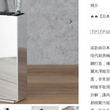
簡介
🔥🔥【日
🇯🇵🇯🇵
這款由日本
現代廚房極
鋼打造，擁
屬光澤能完
度，非常節
時隨手取用
分解，讓內
易積聚污垢