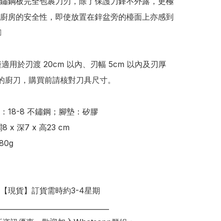
鏽鋼板完全包裹刀刃，除了保護刀鋒不外露，更極
廚房的安全性，即使放置在鋅盆旁的檯面上亦感到


僅適用於刃渡 20cm 以內、刃幅 5cm 以內及刃厚 
內的廚刀，購買前請核對刀具尺寸。

18-8 不鏽鋼；腳墊：矽膠

 x 深7 x 高23 cm

0g

明【現貨】訂貨需時約3-4星期

________________________________
