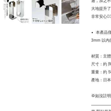
通，加之不
大地提升了
非常安心👍🏻
•  本產品
3mm 以
材質：主體：
尺寸：約 闊8
重量：約 58
產地：日本

💢如沒註
___________