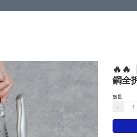
🔥
鋼全
數量
−