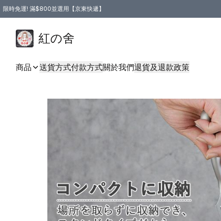
限時免運! 滿$800並選用【京東快遞】
紅の舍
商品
送貨方式
付款方式
關於我們
退貨及退款政策