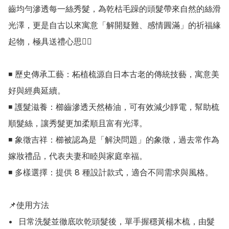
齒均勻滲透每一絲秀髮，為乾枯毛躁的頭髮帶來自然的絲滑
光澤，更是自古以來寓意「解開疑難、感情圓滿」的祈福緣
起物，極具送禮心思👍🏻

◾ 歷史傳承工藝：柘植梳源自日本古老的傳統技藝，寓意美
好與經典延續。

◾ 護髮滋養：櫛齒滲透天然椿油，可有效減少靜電，幫助梳
順髮絲，讓秀髮更加柔順且富有光澤。

◾ 象徵吉祥：櫛被認為是「解決問題」的象徵，過去常作為
嫁妝禮品，代表夫妻和睦與家庭幸福。

◾ 多樣選擇：提供 8 種設計款式，適合不同需求與風格。

📌使用方法

•	日常洗髮並徹底吹乾頭髮後，單手握穩黃楊木梳，由髮