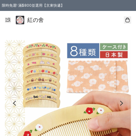
限時免運! 滿$800並選用【京東快遞】
紅の舍