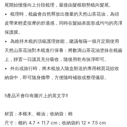
尾開始慢慢向上分段梳理，最後由髮根順勢梳向髮尾。

•	梳理時，梳齒會自然釋放出微量的天然山茶花油，為頭
皮帶來輕柔按摩的舒適感，同時在髮絲表面形成均勻的亮澤
保護膜。

•	為維持木梳的頂級護理效能，建議每隔一個月定期使用
天然山茶花油對木梳進行保養：將數滴山茶花油塗抹在梳齒
上，靜置一日讓其充分吸收，隨後用乾布抹淨即可。

•	外出或旅行時，將木梳放入隨盒附送的專用棉質花紋收
納袋中，即可隨身攜帶，方便隨時補妝或整理儀容。

‼️產品不會印有圖片上的英文字‼️

材質：本榧木、椿油；收納袋：棉

尺寸：櫛約 4.7 × 11.7 cm；收納袋約 12 × 7.5 cm
