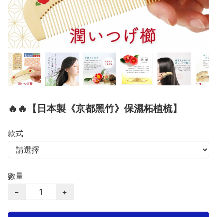
🔥🔥【日本製《京都黑竹》保濕柘植梳】
款式
數量
−
+