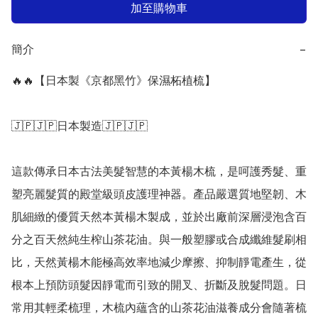
加至購物車
簡介
−
🔥🔥【日本製《京都黑竹》保濕柘植梳】

🇯🇵🇯🇵日本製造🇯🇵🇯🇵

這款傳承日本古法美髮智慧的本黃楊木梳，是呵護秀髮、重
塑亮麗髮質的殿堂級頭皮護理神器。產品嚴選質地堅韌、木
肌細緻的優質天然本黃楊木製成，並於出廠前深層浸泡含百
分之百天然純生榨山茶花油。與一般塑膠或合成纖維髮刷相
比，天然黃楊木能極高效率地減少摩擦、抑制靜電產生，從
根本上預防頭髮因靜電而引致的開叉、折斷及脫髮問題。日
常用其輕柔梳理，木梳內蘊含的山茶花油滋養成分會隨著梳