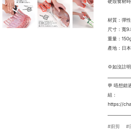
硬殼食材時更
材質：彈性體
尺寸：寬9.8
重量：150g
產地：日本

💢如沒註
___________
💬 唔想
組：

https://c
廚剪