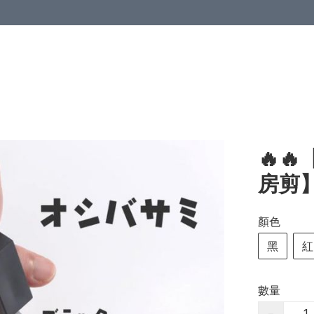
🔥
房剪
顏色
黑
紅
數量
−