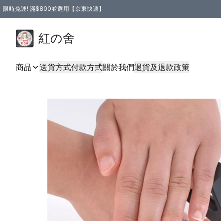
限時免運! 滿$800並選用【京東快遞】
紅の舍
商品
送貨方式
付款方式
關於我們
退貨及退款政策