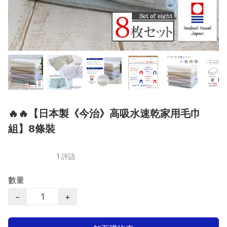
🔥🔥【日本製《今治》高吸水速乾家用毛巾
組】8條裝
1 評語
數量
−
+