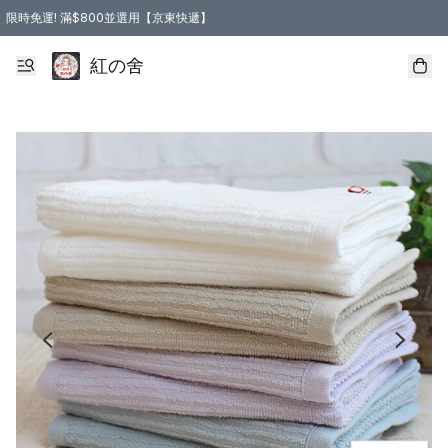
限時免運! 滿$800並選用【京東快遞】
紅の舍