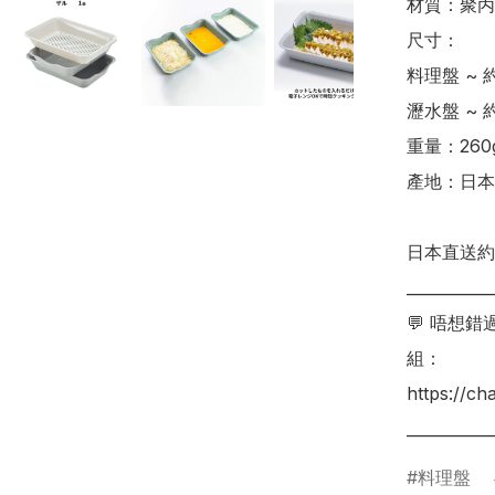
材質：聚丙
尺寸：

料理盤 ~ 約
瀝水盤 ~ 約
重量：260g
產地：日本

日本直送約 3
___________
💬 唔想
組：

https://c
料理盤