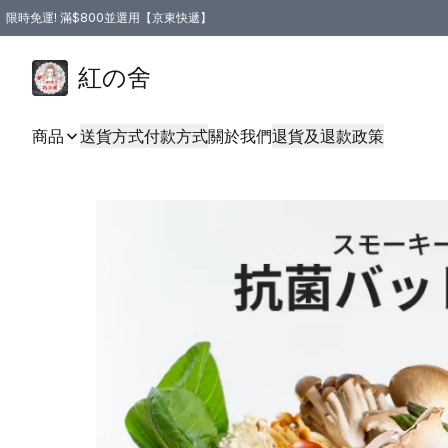
限時免運! 滿$800並選用【京東快遞】
紅の舍
商品
送貨方式
付款方式
關於我們
退貨及退款政策