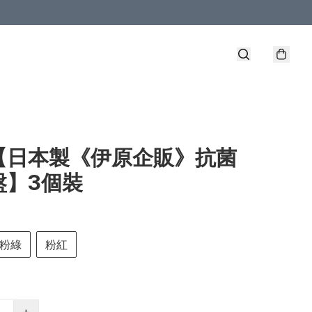
【日本製《伊原企販》抗菌
盤】3個裝
粉綠
粉紅
+