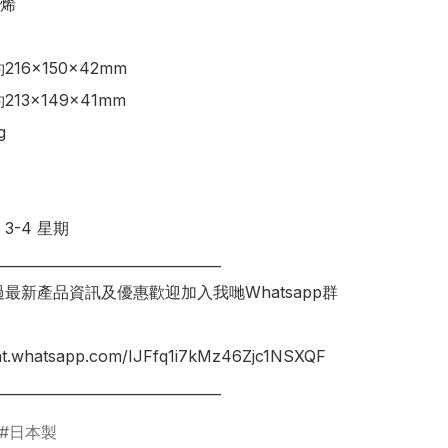
烯

216×150×42mm

213×149×41mm



-4 星期 

________________________________

錯過最新產品資訊及優惠歡迎加入我哋Whatsapp群
hat.whatsapp.com/IJFfq1i7kMz46Zjc1NSXQF

日本製