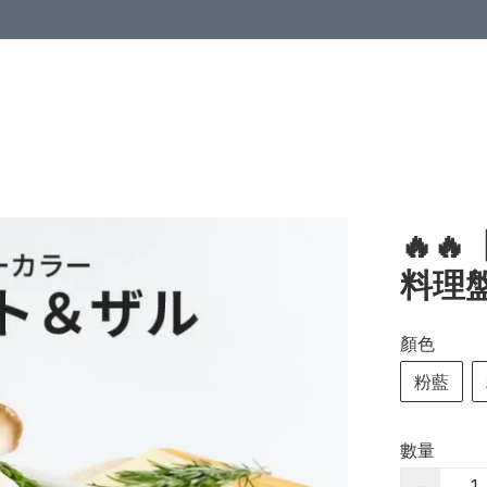
🔥
料理
顏色
粉藍
數量
−