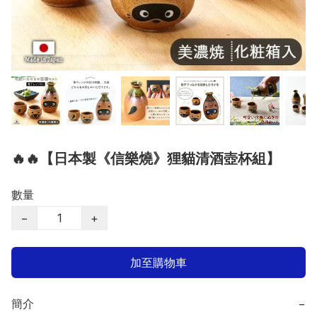
🔥🔥【日本製《信樂燒》狸貓清酒壺杯組】
數量
−
+
加至購物車
簡介
−