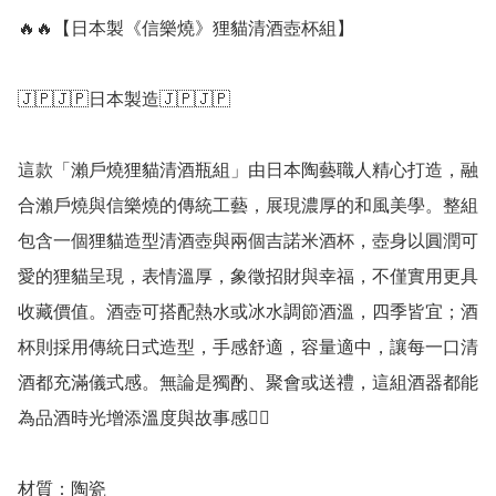
🔥🔥【日本製《信樂燒》狸貓清酒壺杯組】 

🇯🇵🇯🇵日本製造🇯🇵🇯🇵

這款「瀨戶燒狸貓清酒瓶組」由日本陶藝職人精心打造，融
合瀨戶燒與信樂燒的傳統工藝，展現濃厚的和風美學。整組
包含一個狸貓造型清酒壺與兩個吉諾米酒杯，壺身以圓潤可
愛的狸貓呈現，表情溫厚，象徵招財與幸福，不僅實用更具
收藏價值。酒壺可搭配熱水或冰水調節酒溫，四季皆宜；酒
杯則採用傳統日式造型，手感舒適，容量適中，讓每一口清
酒都充滿儀式感。無論是獨酌、聚會或送禮，這組酒器都能
為品酒時光增添溫度與故事感👍🏻

材質：陶瓷
