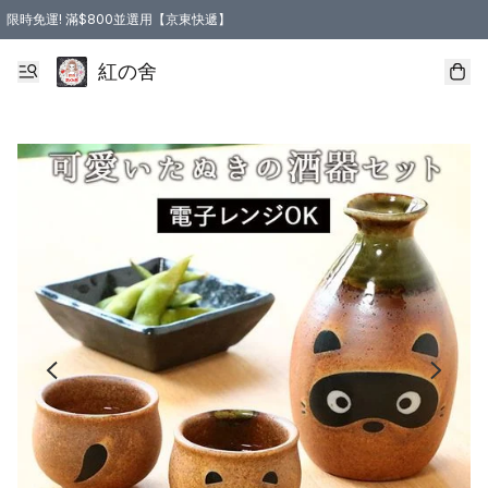
限時免運! 滿$800並選用【京東快遞】
紅の舍