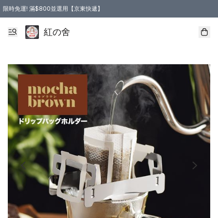
限時免運! 滿$800並選用【京東快遞】
紅の舍