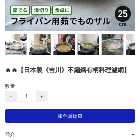
🔥🔥【日本製《吉川》不鏽鋼有柄料理濾網】
數量
−
+
加至購物車
簡介
−