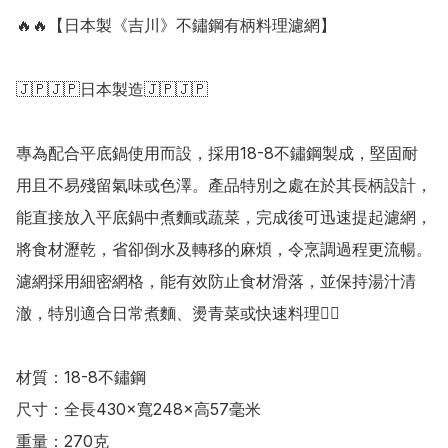
🔥🔥【日本製《吉川》不鏽鋼有柄料理濾網】

🇯🇵🇯🇵日本製造🇯🇵🇯🇵

專為配合平底鍋使用而設，採用18-8不鏽鋼製成，堅固耐
用且不易殘留氣味或色澤。產品特別之處在於其長柄設計，
能直接放入平底鍋中煮麵或蔬菜，完成後可迅速提起濾網，
將食材瀝乾，省卻倒水及轉移的麻煩，令烹調過程更流暢。
濾網採用細密網格，能有效防止食材滑落，並保持湯汁清
澈，特別適合日常煮麵、燙青菜或快速料理👍🏻

材質：18-8不鏽鋼 

尺寸：全長430×寬248×高57毫米

重量：270克
