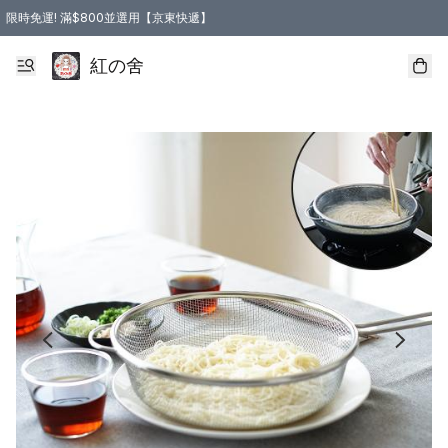
限時免運! 滿$800並選用【京東快遞】
紅の舍