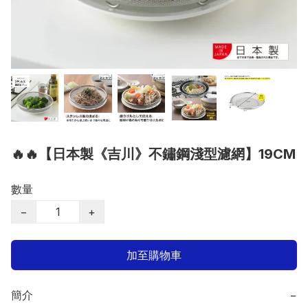
🔥🔥【日本製《吉川》不鏽鋼淺型濾網】19CM
數量
−
+
加至購物車
簡介
−