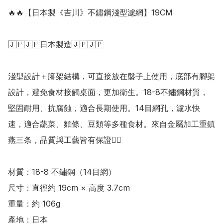
🔥🔥【日本製《吉川》不鏽鋼淺型濾網】19CM

🇯🇵🇯🇵日本製造🇯🇵🇯🇵

淺型設計＋腳架結構，可直接放在盤子上使用，底部有腳架
設計，避免食材接觸桌面，更加衛生。18-8不鏽鋼材質，
堅固耐用、抗腐蝕，適合長期使用。14目網孔，濾水快
速，適合蔬菜、麵條、豆類等多種食材。來自金屬加工重鎮
燕三条，品質與工藝皆有保證👍🏻

材質：18-8 不鏽鋼（14目網） 

尺寸：直徑約 19cm × 高度 3.7cm

重量：約 106g

產地：日本
