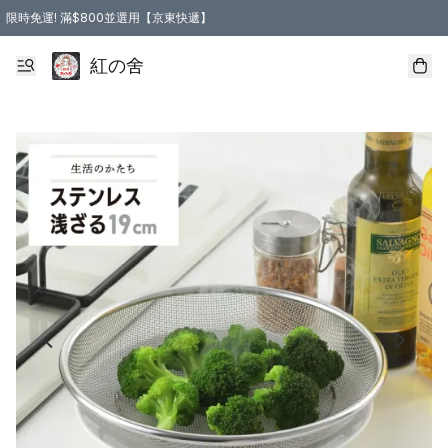
限時免運! 滿$800並選用【京東快遞】
紅の舍