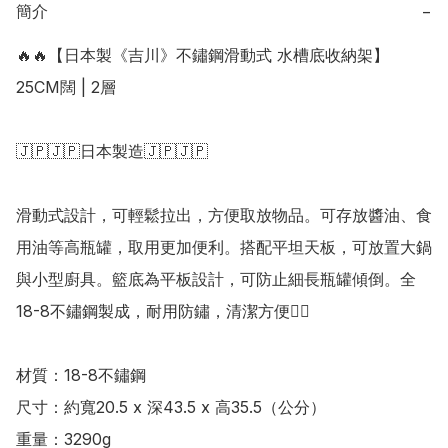
簡介
−
🔥🔥【日本製《吉川》不鏽鋼滑動式 水槽底收納架】
25CM闊 | 2層

🇯🇵🇯🇵日本製造🇯🇵🇯🇵

滑動式設計，可輕鬆拉出，方便取放物品。可存放醬油、食
用油等高瓶罐，取用更加便利。搭配平坦天板，可放置大鍋
與小型廚具。籃底為平板設計，可防止細長瓶罐傾倒。全
18-8不鏽鋼製成，耐用防鏽，清潔方便👍🏻

材質：18-8不鏽鋼 

尺寸：約寬20.5 x 深43.5 x 高35.5（公分）

重量：3290g
