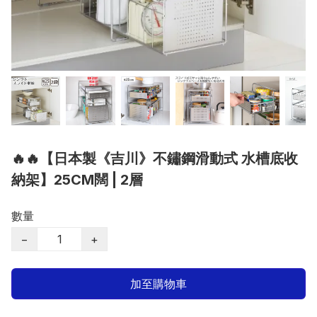
🔥🔥【日本製《吉川》不鏽鋼滑動式 水槽底收
納架】25CM闊 | 2層
數量
−
+
加至購物車