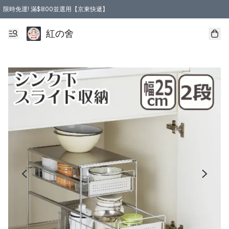
限時免運! 滿$800並選用【京東快遞】
紅の舍