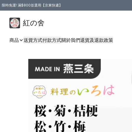
限時免運! 滿$800並選用【京東快遞】
紅の舍
商品
送貨方式
付款方式
關於我們
退貨及退款政策