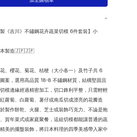
加至購物車
−
日本製《吉川》不鏽鋼花卉蔬菜切模 6件套裝】小

日本製造🇯🇵🇯🇵

花、櫻花、菊花、桔梗（大小各一）及竹子共 6 
圖案，選用高品質 18-8 不鏽鋼材質，結構堅固且
切模邊緣經過精密加工，切口鋒利平整，只需輕輕
紅蘿蔔、白蘿蔔、薯仔或南瓜切成漂亮的花瓣造
於製作餅乾、火腿、芝士或裝飾巧克力。不論是炮
、賀年菜式或家庭聚餐，這組切模都能讓普通的蔬
精美的擺盤裝飾，將日本料理的四季美感帶入家中