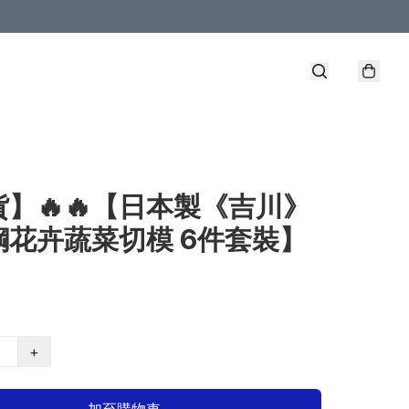
】🔥🔥【日本製《吉川》
鋼花卉蔬菜切模 6件套裝】
+