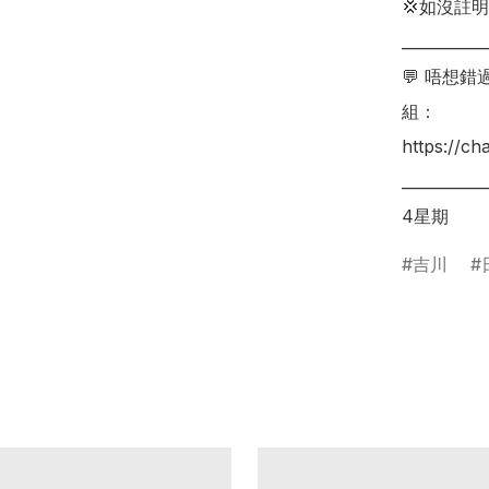
💢如沒註
___________
💬 唔想
組：

https://c
__________
4星期
吉川