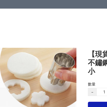
【現貨
不鏽
小
數量
−