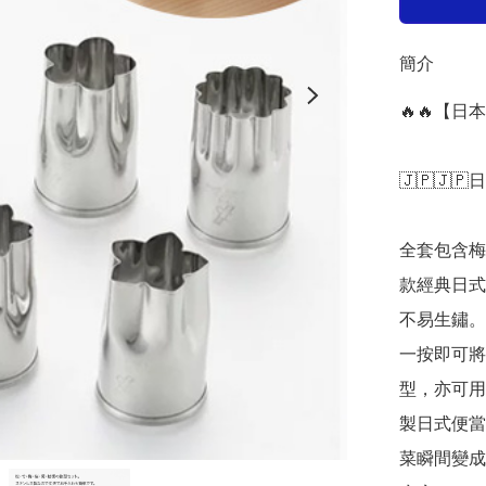
簡介
🔥🔥【
🇯🇵🇯🇵
全套包含梅
款經典日式
不易生鏽。
一按即可將
型，亦可用
製日式便當
菜瞬間變成