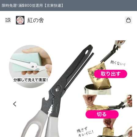
限時免運! 滿$800並選用【京東快遞】
紅の舍