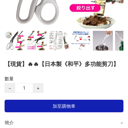
【現貨】🔥🔥【日本製《和平》多功能剪刀】
數量
−
+
加至購物車
簡介
−