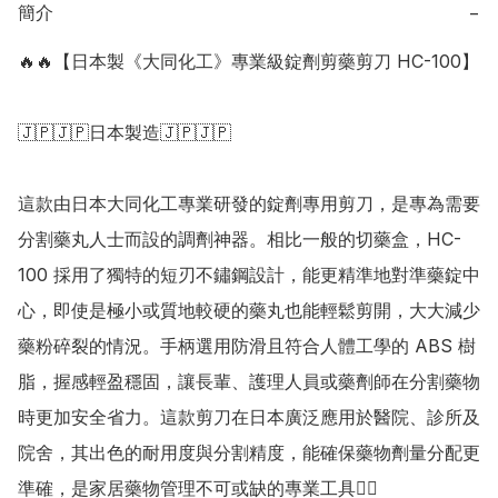
簡介
−
🔥🔥【日本製《大同化工》專業級錠劑剪藥剪刀 HC-100】

🇯🇵🇯🇵日本製造🇯🇵🇯🇵

這款由日本大同化工專業研發的錠劑專用剪刀，是專為需要
分割藥丸人士而設的調劑神器。相比一般的切藥盒，HC-
100 採用了獨特的短刃不鏽鋼設計，能更精準地對準藥錠中
心，即使是極小或質地較硬的藥丸也能輕鬆剪開，大大減少
藥粉碎裂的情況。手柄選用防滑且符合人體工學的 ABS 樹
脂，握感輕盈穩固，讓長輩、護理人員或藥劑師在分割藥物
時更加安全省力。這款剪刀在日本廣泛應用於醫院、診所及
院舍，其出色的耐用度與分割精度，能確保藥物劑量分配更
準確，是家居藥物管理不可或缺的專業工具👍🏻
