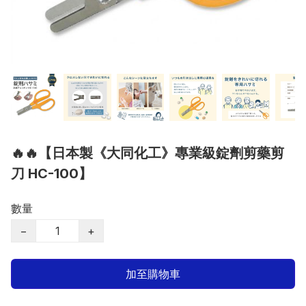
🔥🔥【日本製《大同化工》專業級錠劑剪藥剪
刀 HC-100】
數量
−
+
加至購物車