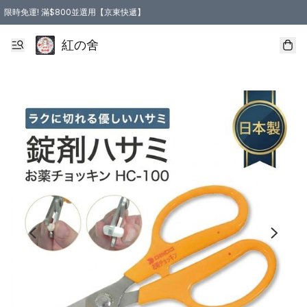
限時免運! 滿$800並選用【京東快遞】
紅の舍