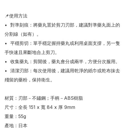
📌使用方法

•	對準刻痕：將藥丸置於剪刀刃部，建議對準藥丸面上的
分割線（如有）。

•	平穩剪切：單手穩定握持藥丸或利用桌面支撐，另一隻
手快速且果斷地合上剪刀。

•	收集藥丸：剪開後，藥丸會分成兩半，方便分次服用。

•	清潔刃部：每次使用後，建議用乾淨的紙巾或乾布抹去
殘留的藥粉，保持衛生。

材質：刃部－不鏽鋼；手柄－ABS樹脂

尺寸：全長 151 x 寬 84 x 厚 9mm

重量：55g

產地：日本
