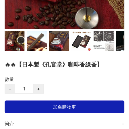
🔥🔥【日本製《孔官堂》咖啡香線香】
數量
−
+
加至購物車
簡介
−