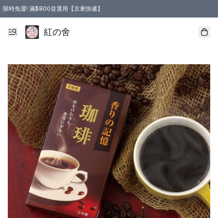
限時免運! 滿$800並選用【京東快遞】
紅の舍