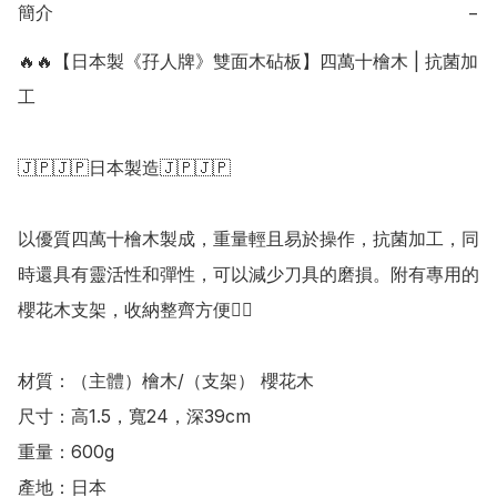
簡介
−
🔥🔥【日本製《孖人牌》雙面木砧板】四萬十檜木 | 抗菌加
工

🇯🇵🇯🇵日本製造🇯🇵🇯🇵

以優質四萬十檜木製成，重量輕且易於操作，抗菌加工，同
時還具有靈活性和彈性，可以減少刀具的磨損。附有專用的
櫻花木支架，收納整齊方便👍🏻

材質：（主體）檜木/（支架） 櫻花木

尺寸：高1.5，寬24，深39cm

重量：600g

產地：日本
