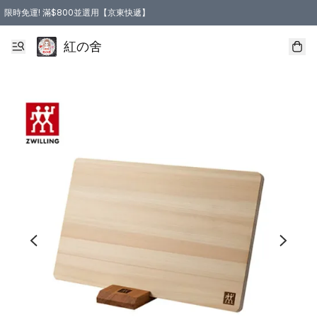
限時免運! 滿$800並選用【京東快遞】
紅の舍