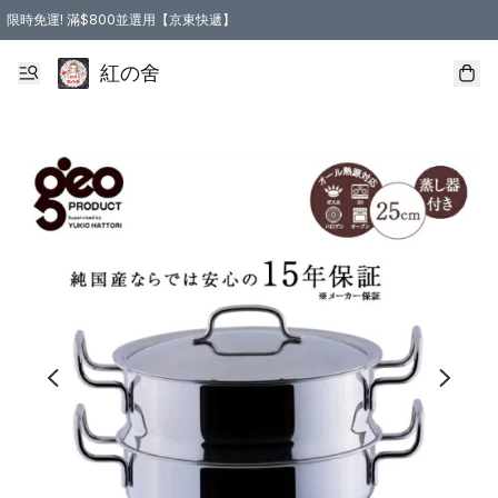
限時免運! 滿$800並選用【京東快遞】
紅の舍