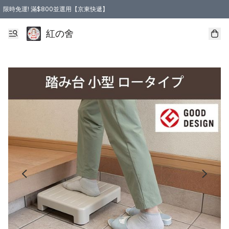
限時免運! 滿$800並選用【京東快遞】
紅の舍