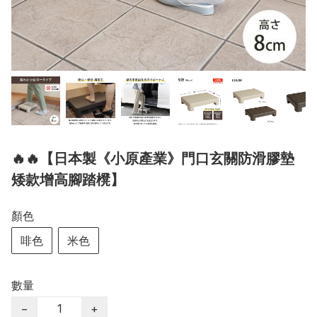
🔥🔥【日本製《小原產業》門口玄關防滑膠墊
矮款增高腳踏櫈】
顏色
啡色
米色
數量
−
+