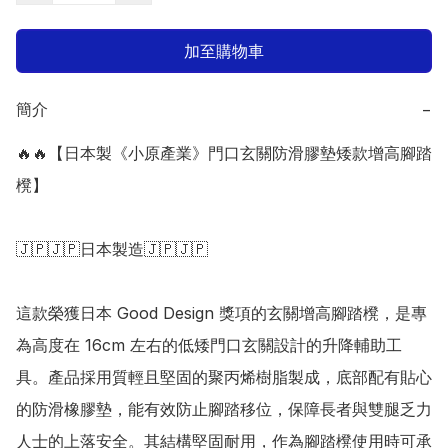
加至購物車
簡介
−
🔥🔥【日本製《小原產業》門口玄關防滑膠墊矮款增高腳踏
櫈】

🇯🇵🇯🇵日本製造🇯🇵🇯🇵

這款榮獲日本 Good Design 獎項的玄關增高腳踏櫈，是專
為高度在 16cm 左右的低矮門口玄關設計的升降輔助工
具。產品採用質輕且堅固的聚丙烯樹脂製成，底部配有貼心
的防滑橡膠墊，能有效防止腳踏移位，保障長者與雙腿乏力
人士的上落安全。其結構堅固耐用，作為腳踏櫈使用時可承