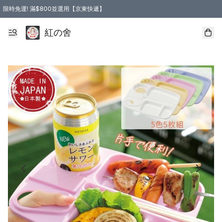
限時免運! 滿$800並選用【京東快遞】
紅の舍