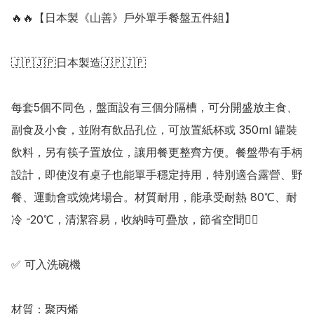
🔥🔥【日本製《山善》戶外單手餐盤五件組】

🇯🇵🇯🇵日本製造🇯🇵🇯🇵

每套5個不同色，盤面設有三個分隔槽，可分開盛放主食、
副食及小食，並附有飲品孔位，可放置紙杯或 350ml 罐裝
飲料，另有筷子置放位，讓用餐更整齊方便。餐盤帶有手柄
設計，即使沒有桌子也能單手穩定持用，特別適合露營、野
餐、運動會或燒烤場合。材質耐用，能承受耐熱 80℃、耐
冷 -20℃，清潔容易，收納時可疊放，節省空間👍🏻

✅ 可入洗碗機

材質：聚丙烯
