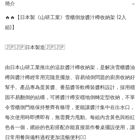
簡介
−
🔥🔥【日本製《山研工業》雪櫃倒放醬汁樽收納架 (2入
組)】

🇯🇵🇯🇵日本製造🇯🇵🇯🇵

由日本山研工業推出的這款醬汁樽收納架，是解決雪櫃醬油
樽與醬汁樽經常用完隨意擺放、容易傾倒問題的廚房收納好
幫手。產品專為蛋黃醬、番茄醬等軟樽裝醬料設計，採用穩
固不易翻倒的結構，可將醬汁樽安穩地倒轉定型收納，不單
令雪櫃側門格保持整齊有條理，更能讓醬汁集中在出水口，
每次使用時即擠即有，無需費力甩動。每組內含黃色與粉紅
色各一個，繽紛的色彩搭配亦能直接當作餐桌擺設使用，讓
日常用餐與備料過程更加流暢便利👍🏻
