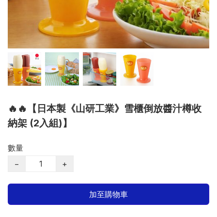
🔥🔥【日本製《山研工業》雪櫃倒放醬汁樽收
納架 (2入組)】
數量
−
+
加至購物車