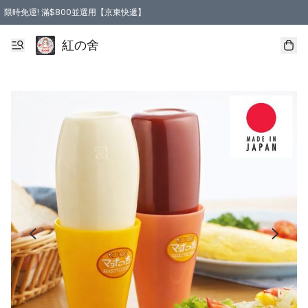
限時免運! 滿$800並選用【京東快遞】
紅の舍