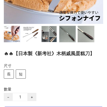
🔥🔥【日本製《新考社》木柄戚風蛋糕刀】
尺寸
長
短
數量
−
+