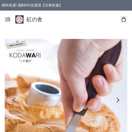
限時免運! 滿$800並選用【京東快遞】
紅の舍