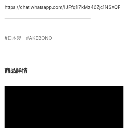
https://chat.whatsapp.com/IJFfq1i7kMz46Zjc1NSXQF

___________________________________________

日本製
AKEBONO
商品詳情