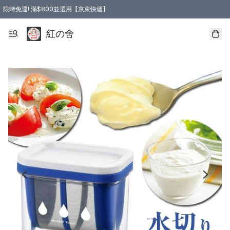
限時免運! 滿$800並選用【京東快遞】
紅の舍