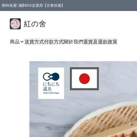
限時免運! 滿$800並選用【京東快遞】
紅の舍
商品
送貨方式
付款方式
關於我們
退貨及退款政策