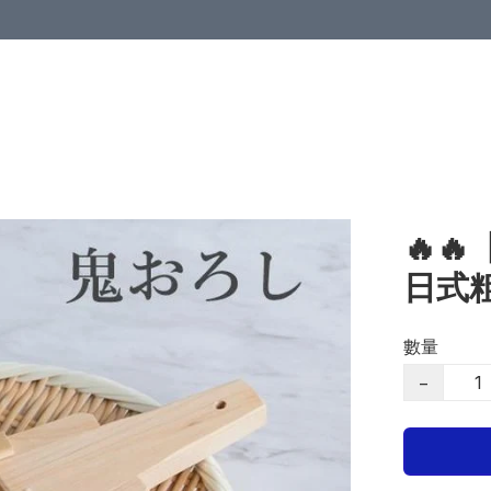
🔥
日式
數量
−