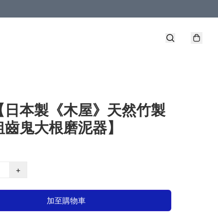
【日本製《木屋》天然竹製
粗齒鬼大根磨泥器】
+
加至購物車