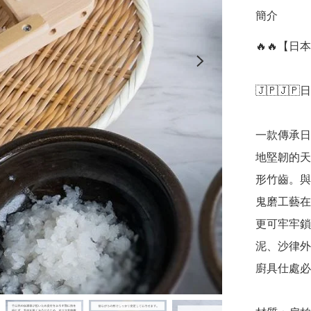
簡介
🔥🔥【
🇯🇵🇯🇵
一款傳承日
地堅韌的天
形竹齒。與
鬼磨工藝在
更可牢牢鎖
泥、沙律外
廚具仕處必備