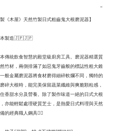
−
日本製《木屋》天然竹製日式粗齒鬼大根磨泥器】

日本製造🇯🇵🇯🇵

本傳統飲食智慧的殿堂級廚房工具。磨泥器精選質
然竹材，兩側排滿了如惡鬼牙齒般的標誌性粗大錐
一般金屬磨泥器將食材磨得細碎軟爛不同，獨特的
磨碎大根時，能完美保留蔬菜纖維與爽脆顆粒感，
住香甜水分及營養。除了製作味道一絕的日式大根
，亦能輕鬆處理硬質芝士，是熱愛日式料理與天然
的經典職人鋼具👍🏻
