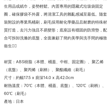
生用品或紙巾，姿勢輕鬆。內置專用的隱藏式垃圾袋固定
圈，確保膠袋不外露，將清潔工具的雜亂感減至最低。隨套
裝附設的專業馬桶刷，刷毛採用耐化學藥品且耐磨的特殊材
質打造，去污力強且不易變形；底座設有穩固的防滑墊，配
合可拆卸洗滌的底盤，全面兼顧了簡約美學與洗手間的極致
衞生👍🏻

材質：ABS樹脂（本體、桶蓋、中框、固定圈）、聚乙烯
（底盤）、聚丙烯（刷柄）、聚酯纖維（刷毛）

尺寸：約幅17.5 x 廚深14.0 x 高42.0cm

耐熱溫度：70℃（本體、桶蓋、底盤）、120℃（刷柄）、
60℃（刷毛）

產地：日本
