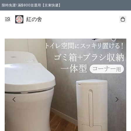
限時免運! 滿$800並選用【京東快遞】
紅の舍