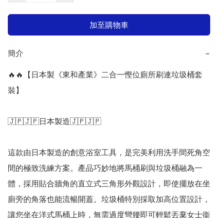
加至購物車
簡介
−
🔥🔥【日本製《東和產業》二合一慳位廁所刷連垃圾桶套
裝】

🇯🇵🇯🇵日本製造🇯🇵🇯🇵

這款由日本製造的創意浴室工具，是完美利用洗手間死角空
間的極致洗練方案。產品巧妙地將馬桶刷與垃圾桶融為一
體，採用貼合牆角的直立式三角形外觀設計，即使擺放在坐
廁旁的角落也能流暢開蓋。垃圾桶特別採取加高位置設計，
讓您坐在洋式馬桶上時，無需過度彎腰即可輕鬆丟棄女士衞