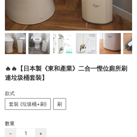
🔥🔥【日本製《東和產業》二合一慳位廁所刷
連垃圾桶套裝】
款式
套裝 (垃圾桶+刷)
刷
數量
−
+