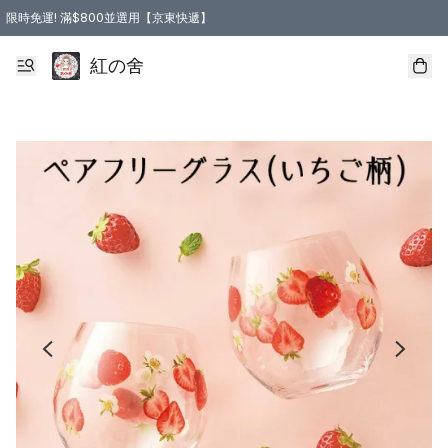
限時免運! 滿$800並選用【京東快遞】
紅の舍