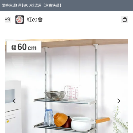
限時免運! 滿$800並選用【京東快遞】
紅の舍