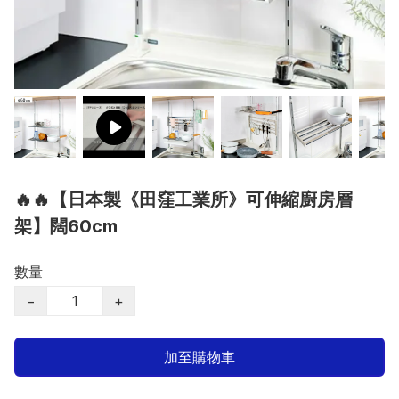
🔥🔥【日本製《田窪工業所》可伸縮廚房層
架】闊60cm
數量
−
+
加至購物車