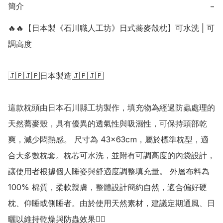
簡介
−
🔥🔥【日本製《石川職人工坊》日式蕎麥殼枕】可水洗 | 可
調高度

🇯🇵🇯🇵日本製造🇯🇵🇯🇵

這款枕頭由日本石川縣工坊製作，填充物為經過防蟲處理的
天然蕎麥殼，具有優異的透氣性與吸濕性，可保持頭部乾
爽，減少悶熱感。 尺寸為 43×63cm，屬於標準枕型，適
合大多數枕套。枕芯可水洗，並附有可調高度的內袋設計，
讓使用者根據個人睡姿與舒適度調整填充量。 外層布料為 
100% 棉質，柔軟親膚，整體設計簡約自然，適合偏好硬
枕、仰睡或側睡者。由於使用天然素材，建議定期通風、日
曬以維持乾燥與防蟲效果👍🏻
