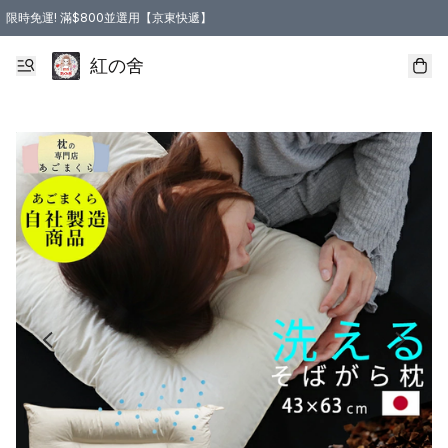
限時免運! 滿$800並選用【京東快遞】
紅の舍