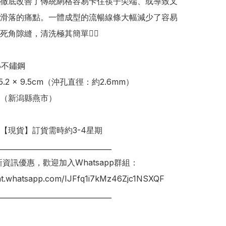
徹底改善了傳統網格容易卡住筷子尖端、或導致叉
滑落的痛點。一體成型的流暢線條大幅減少了容易
角隙縫，清洗極其簡單👍🏻

8不鏽鋼

5.2 x 9.5cm（沖孔直徑：約2.6mm）

（新潟縣燕市）

明【現貨】訂貨需時約3-4星期

________________________________

新資訊優惠，歡迎加入Whatsapp群組：

hat.whatsapp.com/IJFfq1i7kMz46Zjc1NSXQF

________________________________