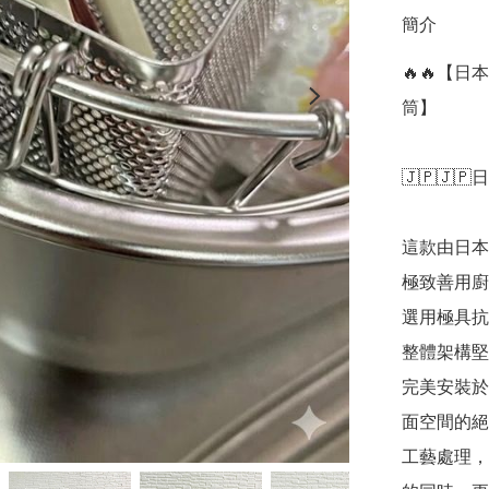
簡介
🔥🔥【
筒】

🇯🇵🇯🇵
這款由日本
極致善用廚
選用極具抗
整體架構堅
完美安裝於
面空間的絕
工藝處理，