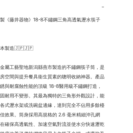
−
日本製《藤井器物》18-8不鏽鋼三角高透氣瀝水筷子
日本製造🇯🇵🇯🇵

金屬工藝聖地新潟縣燕市製造的不鏽鋼筷子筒，是
房空間與提升餐具衞生質素的聰明收納神器。產品
銹與耐腐蝕性能的頂級 18-8醫用級不鏽鋼打造，
固耐用不變形。其最為獨特的三角形外觀設計，能
各式瀝水架或洗碗盆邊緣，達到完全不佔用多餘檯
佳效果。筒身採用高規格的 2.6 毫米精細沖孔網
在確保高透氣性、加速空氣對流並使水分快速瀝乾