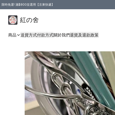
限時免運! 滿$800並選用【京東快遞】
紅の舍
商品
送貨方式
付款方式
關於我們
退貨及退款政策