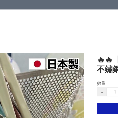
🔥
不鏽
數量
−