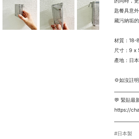
的同時，更
匙餐具意外
藏污納垢的死
材質：18-
尺寸：9 x 
產地：日本
💢如沒註
___________
💬 緊貼最
https://c
___________
日本製