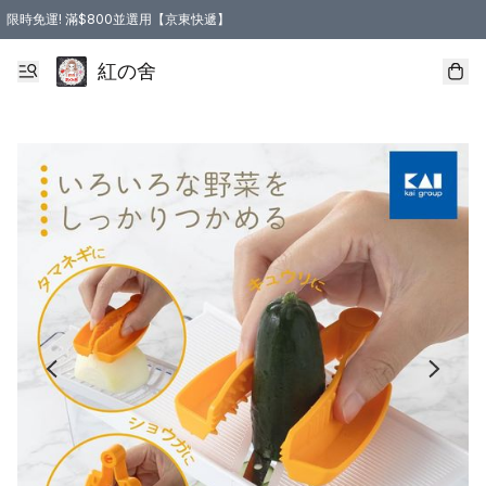
限時免運! 滿$800並選用【京東快遞】
紅の舍