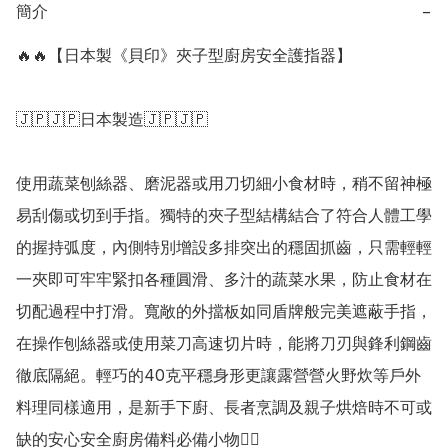
簡介
−
🔥🔥【日本製《貝印》夾子型廚房安全護指器】

🇯🇵🇯🇵日本製造🇯🇵🇯🇵

使用蔬菜刨絲器、磨泥器或用刀切細小食材時，稍不留神極
易刮傷或切到手指。獨特的夾子型結構結合了符合人體工學
的握持弧度，內側特別增設多排突出的穩固抓齒，只需輕輕
一夾即可牢牢緊扣各種圓滑、多汁的蔬菜水果，防止食材在
切配過程中打滑。寬敞的外擋板如同盾牌般完美遮蔽手指，
在操作刨絲器或使用菜刀高速切片時，能將刀刃與鋒利鋼齒
徹底隔絕。輕巧的40克平穩身形更讓露營營火野炊等戶外
料理同樣適用，是新手下廚、長者烹調及親子烘焙時不可或
缺的安心安全廚房備料必備小物👍🏻
