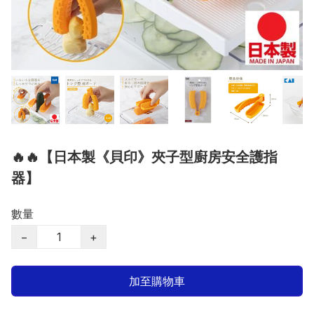
🔥🔥【日本製《貝印》夾子型廚房安全護指
器】
數量
−
+
加至購物車