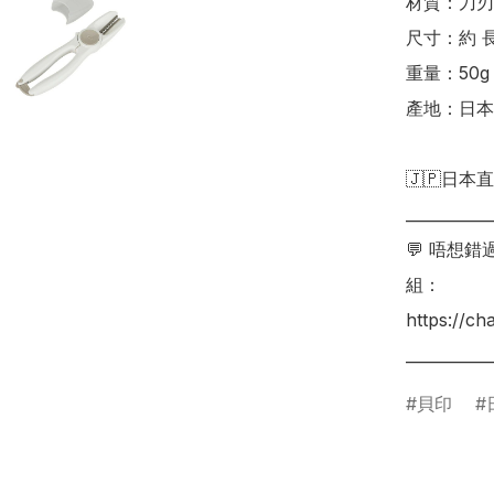
材質：刀刃
尺寸：約 長 1
重量：50g

產地：日本
🇯🇵日本直
___________
💬 唔想
組：

https://c
貝印