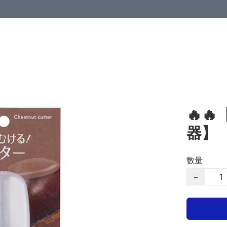
🔥
器】
數量
−