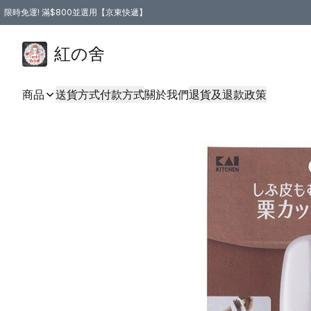
限時免運! 滿$800並選用【京東快遞】
紅の舍
商品
送貨方式
付款方式
關於我們
退貨及退款政策