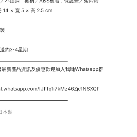
／不鏽鋼，握柄／ABS樹脂，保護蓋／聚丙烯  

4 × 寬 5 × 高 2.5 cm 

製

送約3-4星期

________________________________

錯過最新產品資訊及優惠歡迎加入我哋Whatsapp群
hat.whatsapp.com/IJFfq1i7kMz46Zjc1NSXQF

日本製