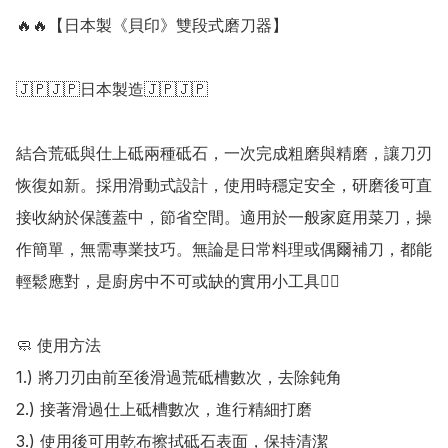
🔥🔥【日本製《貝印》雙段式磨刀器】

🇯🇵🇯🇵日本製造🇯🇵🇯🇵

結合荒砥與仕上砥兩種砥石，一次完成粗磨與精磨，讓刀刃
恢復如新。採用滑動式設計，使用時穩定安全，研磨後可直
接收納於保護蓋中，節省空間。適用於一般家庭用菜刀，操
作簡單，無需專業技巧。無論是日常料理或偶爾補刀，都能
輕鬆應對，是廚房中不可或缺的實用小工具👍🏻

🧼 使用方法

1.) 將刀刃由前至後滑過荒砥槽數次，去除鈍角

2.) 接著滑過仕上砥槽數次，進行精細打磨

3.) 使用後可用乾布擦拭砥石表面，保持清潔
