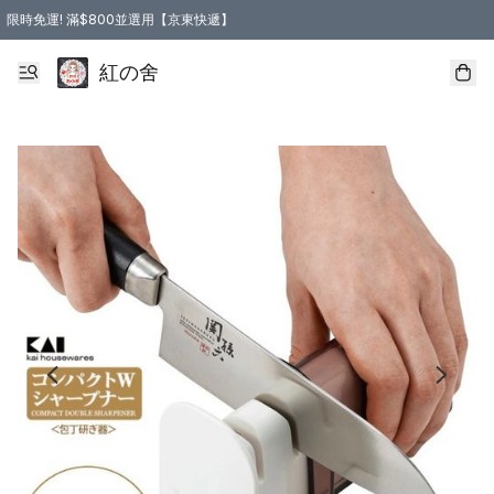
限時免運! 滿$800並選用【京東快遞】
紅の舍