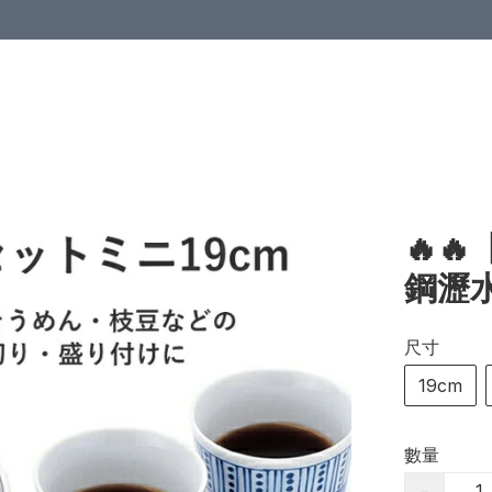
🔥
鋼瀝
尺寸
19cm
數量
−