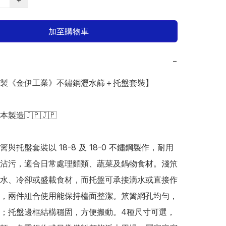
加至購物車
−
日本製《金伊工業》不鏽鋼瀝水篩＋托盤套裝】

日本製造🇯🇵🇯🇵

與托盤套裝以 18-8 及 18-0 不鏽鋼製作，耐用
沾污，適合日常處理麵類、蔬菜及鍋物食材。淺笊
水、冷卻或盛載食材，而托盤可承接滴水或直接作
，兩件組合使用能保持檯面整潔。笊篱網孔均勻，
；托盤邊框結構穩固，方便搬動。4種尺寸可選，