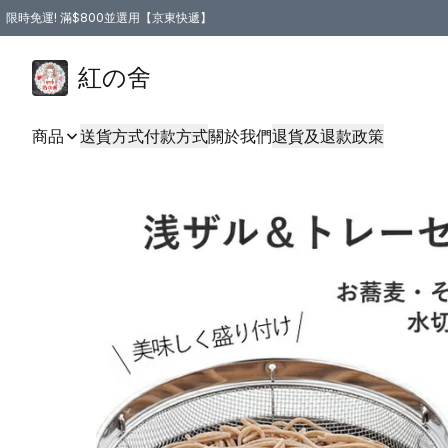
限時免運! 滿$800並選用【京東快遞】
紅の舍
商品
送貨方式
付款方式
關於我們
退貨及退款政策