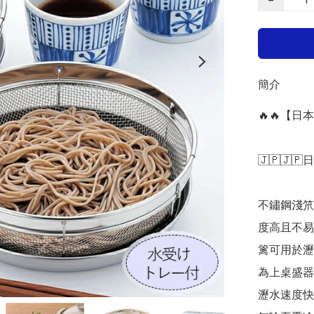
簡介
🔥🔥【
🇯🇵🇯🇵
不鏽鋼淺笊篱
度高且不易
篱可用於瀝
為上桌盛器
瀝水速度快