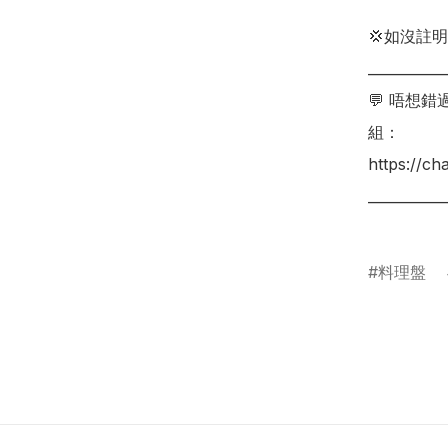
💢如沒註
___________
💬 唔想
組：

https://c
___________
料理盤