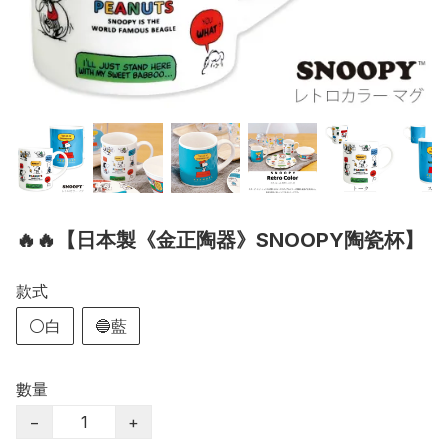
🔥🔥【日本製《金正陶器》SNOOPY陶瓷杯】
款式
⚪白
🔵藍
數量
−
+