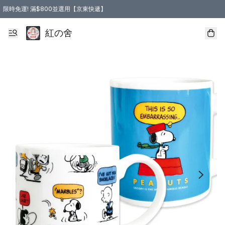
限時免運! 滿$800並選用【京東快遞】
紅の舍