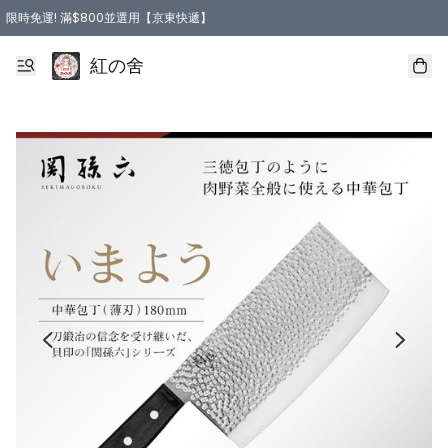
限時免運! 滿$800並選用【京東快遞】
紅の舍