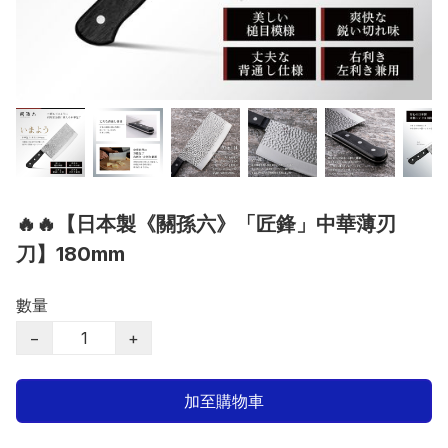
🔥🔥【日本製《關孫六》「匠鋒」中華薄刃
刀】180mm
數量
−
+
加至購物車