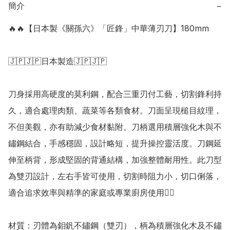
簡介
−
🔥🔥【日本製《關孫六》「匠鋒」中華薄刃刀】180mm

🇯🇵🇯🇵日本製造🇯🇵🇯🇵

刀身採用高硬度的莫利鋼，配合三重刃付工藝，切割鋒利持
久，適合處理肉類、蔬菜等各類食材。刀面呈現槌目紋理，
不但美觀，亦有助減少食材黏附。刀柄選用積層強化木與不
鏽鋼結合，手感穩固，設計略短，提升操控靈活度。刀鋼延
伸至柄背，形成堅固的背通結構，加強整體耐用性。此刀型
為雙刃設計，左右手皆可使用，切割時阻力小，切口俐落，
適合追求效率與精準的家庭或專業廚房使用👍🏻

材質：刃體為鉬釩不鏽鋼（雙刃），柄為積層強化木及不鏽