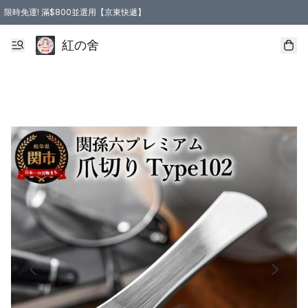
限時免運! 滿$800並選用【京東快遞】
紅の舍