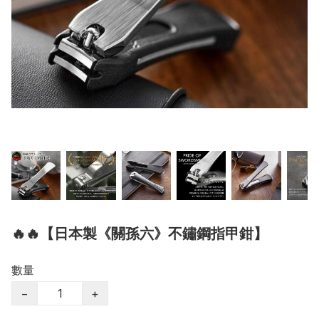
🔥🔥【日本製《關孫六》不鏽鋼指甲鉗】
數量
−
+