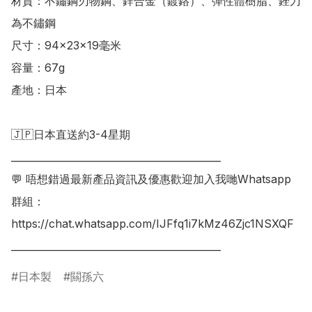
材質：不鏽鋼刃物鋼、鋅合金（鍍鉻）、彈性體樹脂、銼刀
為不鏽鋼

尺寸：94×23×19毫米

容量：67g

產地：日本

🇯🇵日本直送約3-4星期

___________________________________________

💬 唔想錯過最新產品資訊及優惠歡迎加入我哋Whatsapp
群組：

https://chat.whatsapp.com/IJFfq1i7kMz46Zjc1NSXQF

日本製
闗孫六