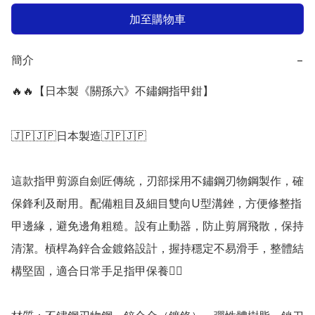
加至購物車
簡介
−
🔥🔥【日本製《關孫六》不鏽鋼指甲鉗】

🇯🇵🇯🇵日本製造🇯🇵🇯🇵

這款指甲剪源自劍匠傳統，刃部採用不鏽鋼刃物鋼製作，確
保鋒利及耐用。配備粗目及細目雙向U型溝銼，方便修整指
甲邊緣，避免邊角粗糙。設有止動器，防止剪屑飛散，保持
清潔。槓桿為鋅合金鍍鉻設計，握持穩定不易滑手，整體結
構堅固，適合日常手足指甲保養👍🏻
