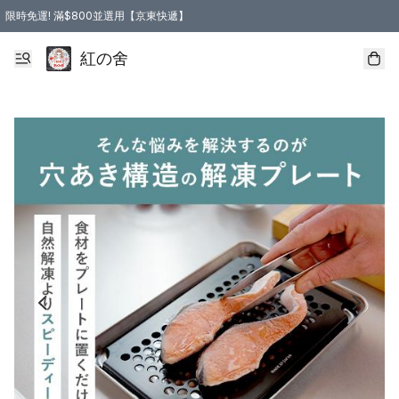
限時免運! 滿$800並選用【京東快遞】
紅の舍