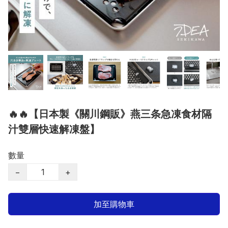
🔥🔥【日本製《關川鋼販》燕三条急凍食材隔
汁雙層快速解凍盤】
數量
−
+
加至購物車