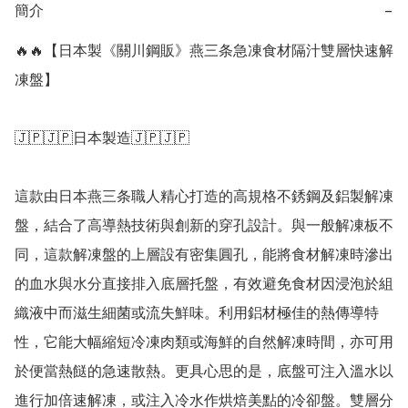
簡介
−
🔥🔥【日本製《關川鋼販》燕三条急凍食材隔汁雙層快速解
凍盤】

🇯🇵🇯🇵日本製造🇯🇵🇯🇵

這款由日本燕三条職人精心打造的高規格不銹鋼及鋁製解凍
盤，結合了高導熱技術與創新的穿孔設計。與一般解凍板不
同，這款解凍盤的上層設有密集圓孔，能將食材解凍時滲出
的血水與水分直接排入底層托盤，有效避免食材因浸泡於組
織液中而滋生細菌或流失鮮味。利用鋁材極佳的熱傳導特
性，它能大幅縮短冷凍肉類或海鮮的自然解凍時間，亦可用
於便當熱餸的急速散熱。更具心思的是，底盤可注入溫水以
進行加倍速解凍，或注入冷水作烘焙美點的冷卻盤。雙層分