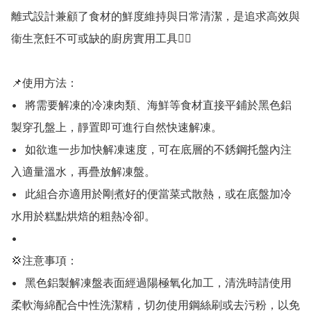
離式設計兼顧了食材的鮮度維持與日常清潔，是追求高效與
衞生烹飪不可或缺的廚房實用工具👍🏻

📌使用方法：

•	將需要解凍的冷凍肉類、海鮮等食材直接平鋪於黑色鋁
製穿孔盤上，靜置即可進行自然快速解凍。

•	如欲進一步加快解凍速度，可在底層的不銹鋼托盤內注
入適量溫水，再疊放解凍盤。

•	此組合亦適用於剛煮好的便當菜式散熱，或在底盤加冷
水用於糕點烘焙的粗熱冷卻。

•

💢注意事項：

•	黑色鋁製解凍盤表面經過陽極氧化加工，清洗時請使用
柔軟海綿配合中性洗潔精，切勿使用鋼絲刷或去污粉，以免