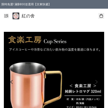
限時免運! 滿$800並選用【京東快遞】
紅の舍