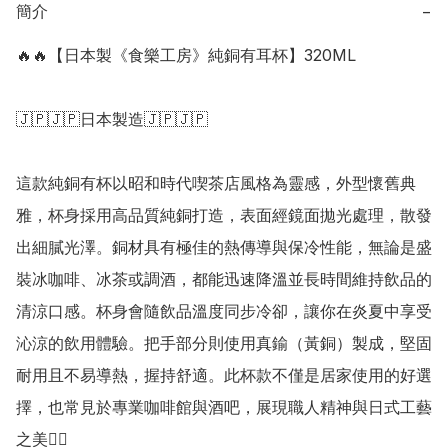
簡介
−
🔥🔥【日本製《食樂工房》純銅有耳杯】320ML

🇯🇵🇯🇵日本製造🇯🇵🇯🇵

這款純銅有杯以昭和時代喫茶店風格為靈感，外型懷舊典
雅，杯身採用高品質純銅打造，表面經鏡面拋光處理，散發
出細膩光澤。銅材具有極佳的熱傳導與保冷性能，無論是盛
裝冰咖啡、冰茶或調酒，都能迅速降溫並長時間維持飲品的
清涼口感。杯身會隨飲品溫度同步冷卻，讓你在炎夏中享受
沁涼的飲用體驗。把手部分則使用真鍮（黃銅）製成，堅固
耐用且不易導熱，握持舒適。此杯款不僅是居家使用的好選
擇，也常見於專業咖啡館與酒吧，展現職人精神與日式工藝
之美👍🏻
