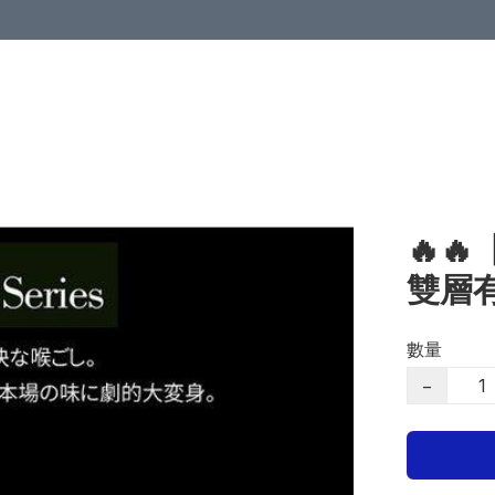
🔥
雙層有
數量
−