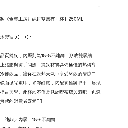
−
本製《食樂工房》純銅雙層有耳杯】250ML

日本製造🇯🇵🇯🇵

品質純銅，內層則為18-8不鏽鋼，形成雙層結
止結露與燙手問題。純銅材質具備極佳的熱傳導
冷卻飲品，讓你在炎熱天氣中享受冰飲的清涼口
鏡面拋光處理，光澤細膩，搭配真鍮製把手，展現
復古美學。此杯款不僅常見於喫茶店與酒吧，也深
感的消費者喜愛👍🏻

：純銅／內層：18-8不鏽鋼
