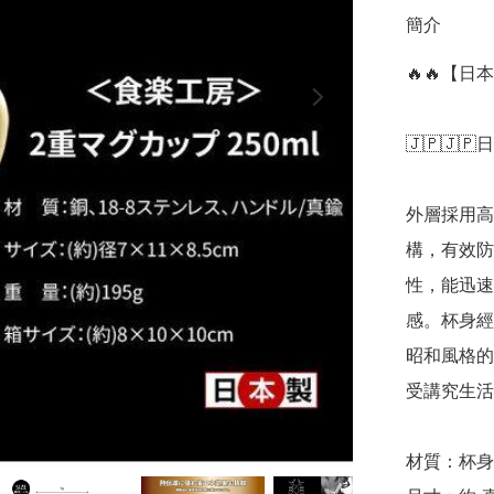
簡介
🔥🔥【日
🇯🇵🇯🇵
外層採用高
構，有效防
性，能迅速
感。杯身經
昭和風格的
受講究生活質
材質：杯身