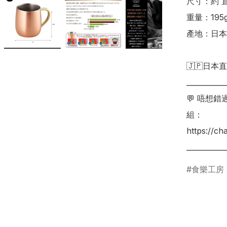
尺寸：約 直徑
重量：195g
產地：日本

🇯🇵日本直
___________
💬 唔想
組：

https://c
___________
食樂工房