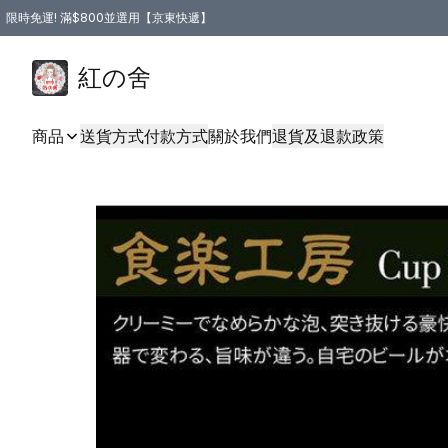
限時免運! 滿$800並選用【京東快遞】
紅の舍
商品
送貨方式
付款方式
關於我們
退貨及退款政策