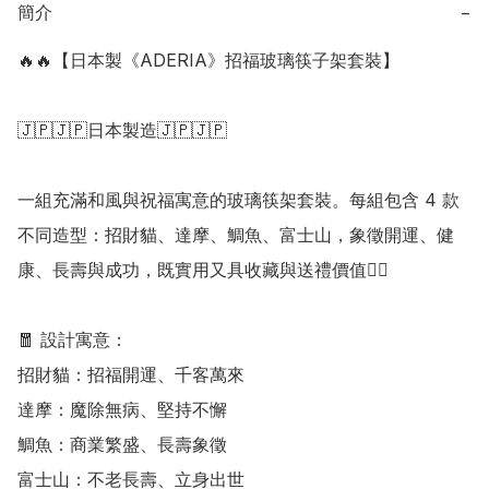
簡介
−
🔥🔥【日本製《ADERIA》招福玻璃筷子架套裝】

🇯🇵🇯🇵日本製造🇯🇵🇯🇵

一組充滿和風與祝福寓意的玻璃筷架套裝。每組包含 4 款
不同造型：招財貓、達摩、鯛魚、富士山，象徵開運、健
康、長壽與成功，既實用又具收藏與送禮價值👍🏻

🧧 設計寓意：

招財貓：招福開運、千客萬來

達摩：魔除無病、堅持不懈

鯛魚：商業繁盛、長壽象徵

富士山：不老長壽、立身出世
