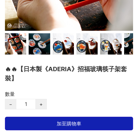
🔥🔥【日本製《ADERIA》招福玻璃筷子架套
裝】
數量
−
+
加至購物車