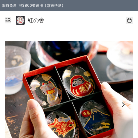
限時免運! 滿$800並選用【京東快遞】
紅の舍